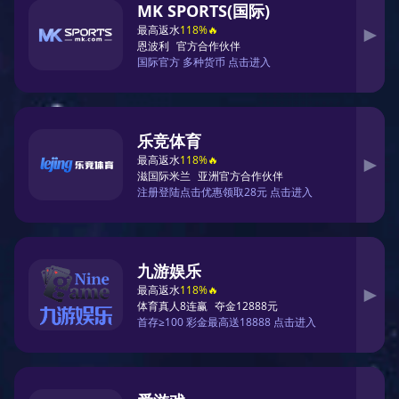
新闻资讯
下属企业
联系乐鱼体育
投资者关系
服务热线
+86-763-3125898
绿色新材料技术创新者
用科技缔造环保型新材料产品，使人们的生活更加安全和美