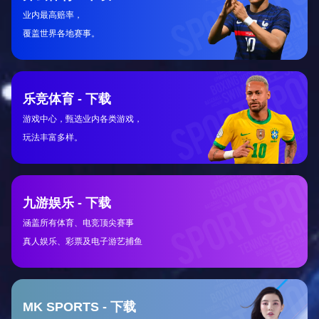
01
/
06
乐鱼·体育 - 乐鱼(中国)一站式服务官方网站成立于2007年(原
公司名为广州市石磐石阻燃材料有限公司)，位于美丽的粤北
旅游城市一广东省清远市，总部占地面积220亩，公司注册资
本12133.3334万元。
乐鱼·体育 - 乐鱼(中国)一站式服务官方网站是一家集磷化工、
改性塑料粒子及制品研发、生产和销售于一体的改性塑料生产
企业，始终致力于打造专业无卤环保阻燃改性塑料龙头企业。
目前，乐鱼体育拥有近30余家子公司，业务向多元化、集团化
发展。公司职工总数2100余人，其中从事研发和相关技术创新
活动的科技人员326人。
220
亩
+
总部占地面积220亩