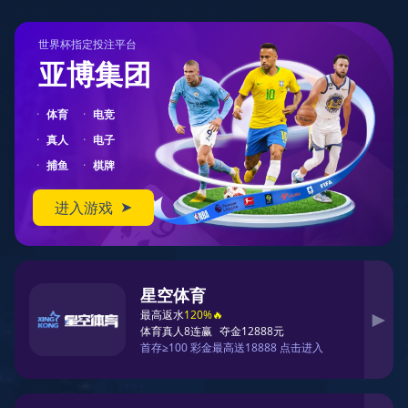


LANGUAGE

|
中文
|
English
公司概况
企业简介
发展历程
企业文化
核心优势
董事长致辞
企业荣誉
产品中心
塑胶板块
石油化工
精细化工
降解材料
循环经济
高新材料
新闻资讯
聚石新闻